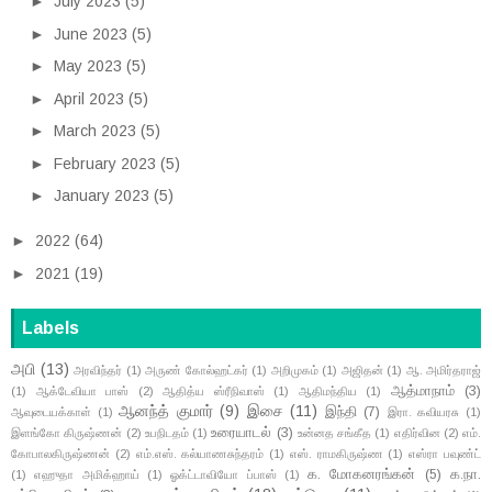
►
July 2023
(5)
►
June 2023
(5)
►
May 2023
(5)
►
April 2023
(5)
►
March 2023
(5)
►
February 2023
(5)
►
January 2023
(5)
►
2022
(64)
►
2021
(19)
Labels
அபி
(13)
அரவிந்தர்
(1)
அருண் கோல்ஹட்கர்
(1)
அறிமுகம்
(1)
அஜிதன்
(1)
ஆ. அமிர்தராஜ்
ஆத்மாநாம்
(3)
(1)
ஆக்டேவியா பாஸ்
(2)
ஆதித்ய ஸ்ரீநிவாஸ்
(1)
ஆதிமந்திய
(1)
ஆனந்த் குமார்
(9)
இசை
(11)
இந்தி
(7)
ஆவுடையக்காள்
(1)
இரா. கவியரசு
(1)
உரையாடல்
(3)
இளங்கோ கிருஷ்ணன்
(2)
உபநிடதம்
(1)
உன்னத சங்கீத
(1)
எதிர்வின
(2)
எம்.
கோபாலகிருஷ்ணன்
(2)
எம்.எஸ். கல்யாணசுந்தரம்
(1)
எஸ். ராமகிருஷ்ண
(1)
எஸ்ரா பவுண்ட்
க. மோகனரங்கன்
(5)
க.நா.
(1)
எஹுதா அமிக்ஹாய்
(1)
ஓக்ட்டாவியோ ப்பாஸ்
(1)