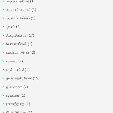
மனுஷ்யபுத்திரன்
(1)
மா. அரங்கநாதன்
(1)
மு. சுயம்புலிங்கம்
(1)
முகாம்
(2)
மொழிபெயர்ப்பு
(17)
மோகனரங்கன்
(1)
யவனிகா ஸ்ரீராம்
(2)
யாக்கூப்
(1)
யான் வாங் லீ
(1)
யுவன் சந்திரசேகர்
(15)
யூமா வாசுக
(2)
ரகுவம்சம்
(1)
ரமாகாந்த் ரத்
(1)
ரமேஷ் பிரேதன்
(1)