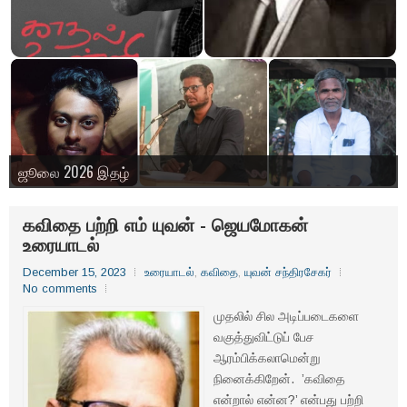
ஜூலை 2026 இதழ்
கவிதை பற்றி எம் யுவன் - ஜெயமோகன்
உரையாடல்
December 15, 2023
உரையாடல்
,
கவிதை
,
யுவன் சந்திரசேகர்
No comments
முதலில் சில அடிப்படைகளை
வகுத்துவிட்டுப் பேச
ஆரம்பிக்கலாமென்று
நினைக்கிறேன். ’கவிதை
என்றால் என்ன?’ என்பது பற்றி