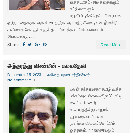
வித்தியாசம்?சில கதைகளும்
கட்டுரைகளும்
எழுதியிருக்கிறேன். பிரசுரமான
ஓரிரு கதைகளுக்குக் கிடைத்திருக்கும் எதிர்வினை, என் இரண்டு
கவிதைத் தொகுதிகளுக்கும் கிடைத்த எதிர்வினையைவிட
அபாரமானது. ...
Share:
Read More
அந்தரத்து விண்மீன் - கமலதேவி
December 15, 2023
கவிதை
,
யுவன் சந்திரசேகர்
No comments
யுவன் சந்திரசேகர் தமிழ் விக்கி
பக்கம்அவன்தலைகீழாய்ப்புரட்டி
வைக்கும்மணற்
கடிகாரத்தில்முடிவுறாக்
குழந்தைமையில்என்
முதற்கணமெனச்சொட்டும்
ஒருதுகள்.’***எதையேனும்