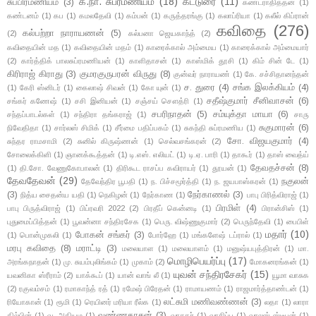
க.நா. சுப்ரமணியம்
(18)
கட்டுரை
(11)
சுப்பிரமணியம்
(3)
கண்டராதித்தன்
(1)
கண்டனம்
(1)
கப
(1)
கமலதேவி
(1)
கம்பன்
(1)
கருத்தரங்கு
(1)
கலாப்ரியா
(1)
கலீல் கிப்ரான்
கவிதை
(276)
கல்பற்றா நாராயணன்
(5)
(2)
கல்பனா ஜெயகாந்த்
(2)
கவிதையின் மத
(1)
கவிதையின் மதம்
(1)
காரைக்கால் அம்மைய
(1)
காரைக்கால் அம்மையார்
(2)
கார்த்திக் பாலசுப்ரமணியன்
(1)
காளிதாசன்
(1)
காஸ்மிக் தூசி
(1)
கிம் சின் டே
(1)
கிரிராஜ் கிராது
(3)
குமரகுருபரன் விருது
(8)
குன்வர் நாராயண்
(1)
கே. சச்சிதானந்தன்
ச. துரை
(4)
சங்க இலக்கியம்
(4)
(1)
கேரி ஸ்னிடர்
(1)
கைலாஷ் சிவன்
(1)
கோ யுன்
(1)
சதீஷ்குமார் சீனிவாசன்
(6)
சங்கர் கணேஷ்
(1)
சசி இனியன்
(1)
சஞ்சய் சௌத்ரி
(1)
சபரிநாதன்
(5)
சம்யுக்தா மாயா
(6)
சந்தப்பாடல்கள்
(1)
சந்திரா தங்கராஜ்
(1)
சாரு
சுகுமாரன்
(6)
நிவேதிதா
(1)
சார்லஸ் சிமிக்
(1)
சீர்மை பதிப்பகம்
(1)
சுகந்தி சுப்ரமணிய
(1)
சோ. விஜயகுமார்
(4)
சுந்தர ராமசாமி
(2)
சுனில் கிருஷ்ணன்
(1)
செல்வசங்கரன்
(2)
சோலைக்கிளி
(1)
ஞானக்கூத்தன்
(1)
டி.எஸ். எலியட்
(1)
டி.ஏ. பாரி
(1)
தாகூர்
(1)
தாஸ் வைத்ய்
தேவதச்சன்
(8)
(1)
தி.சோ. வேணுகோபாலன்
(1)
திரிகூட ராசப்ப கவிராயர்
(1)
தூயன்
(1)
தேவதேவன்
(29)
நகுலன்
தேவேந்திர பூபதி
(1)
ந. பிச்சமூர்த்தி
(1)
ந. ஜயபாஸ்கரன்
(1)
(3)
நேர்காணல்
(3)
நித்ய சைதன்ய யதி
(1)
நெகிழன்
(1)
நேர்காண
(1)
பாபு பிரித்விராஜ்
(1)
பிரமிள்
(4)
பாபு பிருத்விராஜ்
(1)
பிப்ரவரி 2022
(2)
பிரதீப் கென்னடி
(1)
பிரான்சிஸ்
(1)
புதுமைப்பித்தன்
(1)
பூவன்னா சந்திரசேக
(1)
பெரு. விஷ்ணுகுமார்
(2)
பெருந்தேவி
(1)
பைபிள்
மதார்
(10)
போகன் சங்கர்
(3)
(1)
பொன்முகலி
(1)
போர்ஹே
(1)
மங்களேஷ் டப்ரால்
(1)
மரபு கவிதை
(8)
மராட்டி
(3)
மலையாள
(1)
மலையாளம்
(1)
மனுஷ்யபுத்திரன்
(1)
மா.
மொழிபெயர்ப்பு
(17)
அரங்கநாதன்
(1)
மு. சுயம்புலிங்கம்
(1)
முகாம்
(2)
மோகனரங்கன்
(1)
யுவன் சந்திரசேகர்
(15)
யவனிகா ஸ்ரீராம்
(2)
யாக்கூப்
(1)
யான் வாங் லீ
(1)
யூமா வாசுக
(2)
ரகுவம்சம்
(1)
ரமாகாந்த் ரத்
(1)
ரமேஷ் பிரேதன்
(1)
ராமாயணம்
(1)
ராஜமார்த்தாண்டன்
(1)
லட்சுமி மணிவண்ணன்
(3)
ரியோகான்
(1)
ரூமி
(1)
ரெயினர் மரியா ரீல்க
(1)
லதா
(1)
லாரா
வண்ணதாசன்
(3)
கில்பின்
(1)
வ. அதியம
(1)
வாசகர்
(1)
வாசிப்பு
(1)
வாலஸ் ஸ்டீபன்
(1)