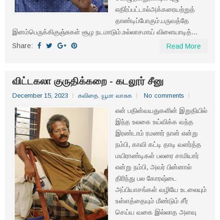
எதிர்ப்பட்டால்அக்கரையற்றுத்
தாண்டிப்போகும்.பருவத்தே
இனம்பெருக்கிகுஞ்சுகள் சூழ நடமாடும்.உல்லாசமாய் விளையாடித்...
Share:
Read More
விட்டகலா குருதிக்கறை - கடலூர் சீனு
December 15, 2023
கவிதை
,
யூமா வாசுக
No comments
என் பதின்வயதுகளின் இறுதியில்
இந்த உலகை உய்விக்க வந்த
இரண்டாம் ரமணர் நான் என்று
நம்பி, காவி கட்டி தாடி வளர்த்த
மயிராண்டிகள் பலரை சாமியார்
என்று நம்பி, அவர் பின்னால்
திரிந்து பல கோரஷ்டை
அப்பியாசங்கள் வழியே உடலையும்
உள்ளத்தையும் மீண்டும் சீர்
செய்ய வகை இல்லாத அளவு