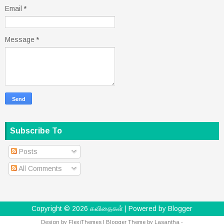
Email
*
Message
*
Subscribe To
Posts
All Comments
Copyright ©
2026
கவிதைகள்
| Powered by
Blogger
Design by
FlexiThemes
| Blogger Theme by
Lasantha
-