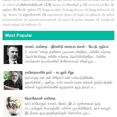
விக்ரமாதித்யன்
(14)
வீரான்குட்டி
(3)
வே. நி.
வி. சங்கர்
(2)
விவாத
(1)
வெய்யில்
(1)
சூர்யா
(5)
வே.நி. சூர்யா
(7)
வேணு தயாநிதி
(1)
வேணு வேட்ராய
(1)
வேணு வேட்ராயன்
(1)
ஜெயமோகன்
(3)
ஜெ. ரோஸ்ல
(1)
ஜெயமோகன் தேர்வு
(1)
ஜென்
(1)
ஶ்ரீநேசன்
(1)
ஷங்கர்
ராமசுப்ரமணியன்
(1)
ஷங்கர்ராமசுப்ரமணியன்
(1)
ஷாஅ
(1)
ஷாந்தா ஷேலகே
(2)
ஷெல்லி
(1)
ஸென் கவிதை
(1)
ஸ்ரீநேசன்
(1)
Most Popular
காலம், கவிதை - இரண்டு உரையாடல்கள் - வே.நி. சூர்யா
1. காலம் "எங்கு தனிமை முடிவடைகிறதோ, அங்கே சந்தை
ஆரம்பிக்கிறது. எங்கே சந்தை ஆரம்பிக்கிறதோ, அங்கே
மகத்தான நடிகர்களின் பேரோசையும் விஷப்பூச...
கவிதைகளில் நாய் - கடலூர் சீனு
நாய்களுடான என் சிநேகம் என் பால்யத்திலேயே
துவங்கிவிட்ட ஒன்று. சமீப காலம் வரை எங்கள் குடும்பத்தில்
எங்கள் உறுப்பினர்களில் ஒருவராக ஒரு நாயும் உ...
தேவதேவன் கவிதை
நாம் எப்போதும் காலம், நேரம், இடம் மூன்றையும் ஒரு
சட்டகத்துள் பொருத்திப் பார்க்க முயல்கிறோம். நாம் வாழும்
இடத்தை ஒரு ஒழுங்குக்குள் அமைக்க முய...