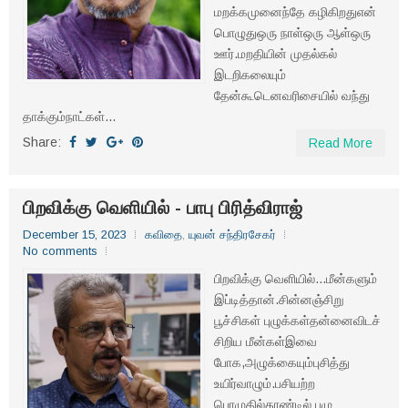
மறக்கமுனைந்தே கழிகிறதுஎன்
பொழுதுஒரு நாள்ஒரு ஆள்ஒரு
ஊர்.மறதியின் முதல்கல்
இடறிகலையும்
தேன்கூடெனவரிசையில் வந்து
தாக்கும்நாட்கள்...
Share:
Read More
பிறவிக்கு வெளியில் - பாபு பிரித்விராஜ்
December 15, 2023
கவிதை
,
யுவன் சந்திரசேகர்
No comments
பிறவிக்கு வெளியில்...மீன்களும்
இப்டித்தான்.சின்னஞ்சிறு
பூச்சிகள் புழுக்கள்தன்னைவிடச்
சிறிய மீன்கள்இவை
போக,அழுக்கையும்புசித்து
உயிர்வாழும்.பசியற்ற
பொழுதில்தூண்டில் புழு