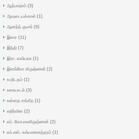
ஆத்மாநாம்
(3)
ஆவுடையக்காள்
(1)
ஆனந்த் குமார்
(9)
இசை
(11)
இந்தி
(7)
இரா. கவியரசு
(1)
இளங்கோ கிருஷ்ணன்
(2)
உபநிடதம்
(1)
உரையாடல்
(3)
உன்னத சங்கீத
(1)
எதிர்வின
(2)
எம். கோபாலகிருஷ்ணன்
(2)
எம்.எஸ். கல்யாணசுந்தரம்
(1)