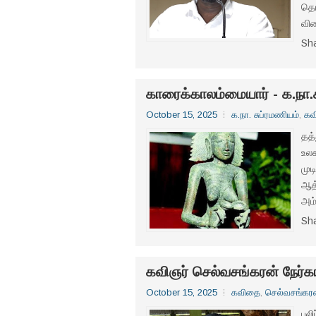
தொட
விள
Sh
காரைக்காலம்மையார் - க.நா.ச
October 15, 2025
க.நா. சுப்ரமணியம்
,
கவ
தத்
உலக
முட
ஆத
அம்
Sh
கவிஞர் செல்வசங்கரன் நேர்
October 15, 2025
கவிதை
,
செல்வசங்கர
புல