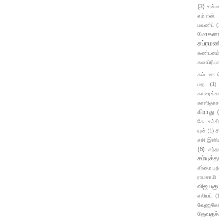
(3)
உன்ன
எம்.எஸ்.
பவுண்ட்
(
மோகனர
சுப்ரமண
கண்டனம
கலாப்ரிய
கல்பனா 
மத
(1)
காரைக்க
காளிதாச
கிராது
கே. சச்ச
ச
யுன்
(1)
சசி இனி
(6)
சந்த
சம்யுக்
சீர்மை பத
ராமசாமி
விஜயகும
எலியட்
(
வேணுகோ
தேவதச்