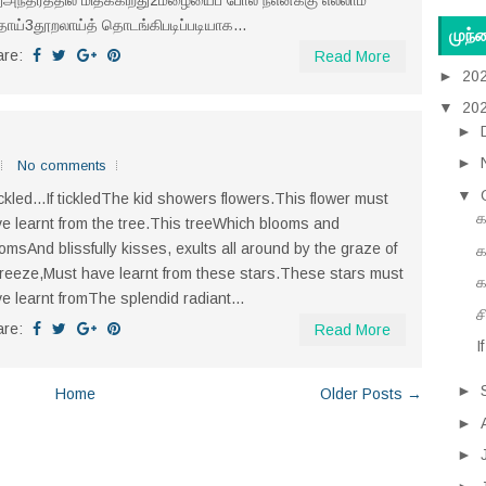
அந்தரத்தில் மிதக்கிறது2மழையைப் போல நீஎனக்கு எல்லாம்
தாய்3தூறலாய்த் தொடங்கிபடிப்படியாக...
முந்
are:
Read More
►
20
▼
20
►
►
No comments
▼
tickled...If tickledThe kid showers flowers.This flower must
க
e learnt from the tree.This treeWhich blooms and
omsAnd blissfully kisses, exults all around by the graze of
க
reeze,Must have learnt from these stars.These stars must
க
e learnt fromThe splendid radiant...
ச
are:
Read More
I
►
Home
Older Posts →
►
►