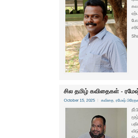
கவ
ஏற்
போக
சரி
Sh
சில தமிழ் கவிதைகள் - ரமேஷ
October 15, 2025
கவிதை
,
ரமேஷ் பிரேத
நீர
மூழ
பதி
வி