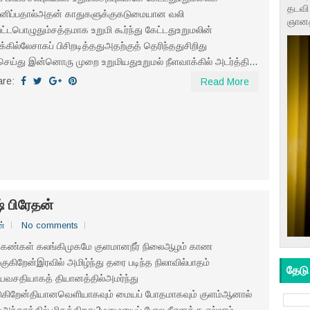
தடவி 
னிப்பதால்அதன் காதுகளுக்குகடுமையான வலி
ஞானத்
பட்டபொழுதும்சத்தமாக உறுமி கூர்ந்து கேட்டதுஉறுமலின்
்கில்லேசாகப் பிசிறடித்ததுஅதற்குத் தெரிந்ததுசிறிது
செய்து இன்னொரு முறை உறுமியதுஉறுமல் நீளவாக்கில் அடர்த்தி...
are:
Read More
் பிரேதன்
ன்
No comments
்1கண்கள் கலங்கிமுகமே குளமானநீர் நிலைஆழம் காண
்குகிறேன்இரவில் அமிழ்ந்து தரை படிந்த நிலாவில்பாதம்
தேடு
யவசதியாகத் தியானத்தில்அமர்ந்து
டுகிறேன்தியானவெளியாகவும் மையப் போதமாகவும் குளம்ஆனால்