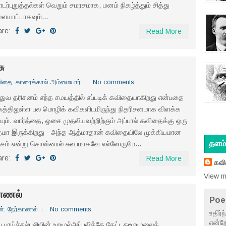
ர்புறுத்தல்கள் வெறும் சமரசமாக, மனம் நிகழ்த்தும் சித்து
ையாட்டாகவும்...
are:
Read More
ு
ிதை
,
காரைக்கால் அம்மையார்
No comments
துவ தரிசனம் எந்த சமயத்தில் எப்படிக் கவிதையாகிறது என்பதை
த்திலுள்ள பல மொழிக் கவிகளிடமிருந்து நிதரிசனமாக விளக்க
ியும். வார்த்தை, ஓசை முதலியவற்றிற்கும் அப்பால் கவிதைக்கு ஒரு
்மா இருக்கிறது - அந்த ஆத்மாதான் கவிதையிலே முக்கியமான
தளம் 
சம் என்று சொன்னால் சுலபமாகவே எல்லோருமே...
are:
Read More
கவ
View m
காணல்
Poe
ன்
,
நேர்காணல்
No comments
உதிர்
என்றே
ிப் பாய்ச்சல்புலியின் உறுமல்அப்புலிக்கே கேட்டதுஉறுமலைக்