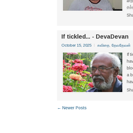
இது
தந்
Sh
If tickled... - DevaDevan
October 15, 2025
கவிதை
,
தேவதேவன்
If 
hav
blo
a b
hav
Sh
← Newer Posts