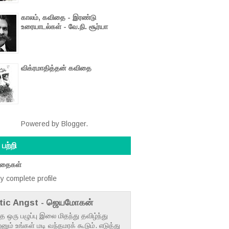
காலம், கவிதை - இரண்டு
உரையாடல்கள் - வே.நி. சூர்யா
விக்ரமாதித்தன் கவிதை
Powered by
Blogger
.
பற்றி
ிதைகள்
y complete profile
tic Angst - ஜெயமோகன்
ந்த ஒரு பழுப்பு இலை மிதந்து தவிழ்ந்து
னும் உங்கள் மடி வந்தமரக் கூடும். எடுத்து