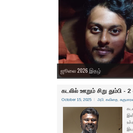
ஜூலை 2026 இதழ்
கடலில் ஊறும் சிறு தும்பி - 2
October 15, 2025
அபி
,
கவிதை
,
சுகுமார
கடல
இன்
உச்
இயங