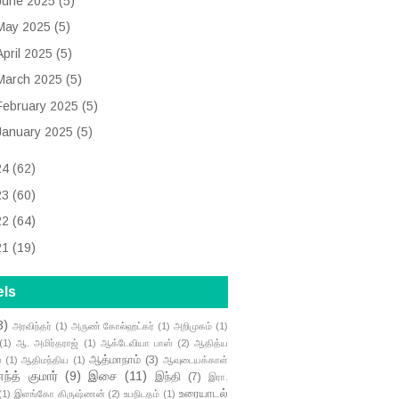
June 2025
(5)
May 2025
(5)
April 2025
(5)
March 2025
(5)
February 2025
(5)
January 2025
(5)
24
(62)
23
(60)
22
(64)
21
(19)
els
3)
அரவிந்தர்
(1)
அருண் கோல்ஹட்கர்
(1)
அறிமுகம்
(1)
(1)
ஆ. அமிர்தராஜ்
(1)
ஆக்டேவியா பாஸ்
(2)
ஆதித்ய
ஆத்மாநாம்
(3)
்
(1)
ஆதிமந்திய
(1)
ஆவுடையக்காள்
்த் குமார்
(9)
இசை
(11)
இந்தி
(7)
இரா.
உரையாடல்
(1)
இளங்கோ கிருஷ்ணன்
(2)
உபநிடதம்
(1)