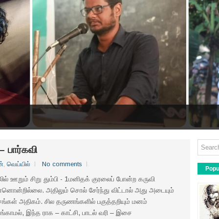
 – பார்கவி
ன்
,
வெய்யில்
No comments
Popu
ில் ஊறும் சிறு தும்பி - 1மனிதக் குரலைப் போன்ற கருவி
னொன்றில்லை. அதிலும் சொல் சேர்ந்து விட்டால் அது அடையும்
சங்கள் அதிகம். சில தருணங்களில் பகுத்தறியும் மனம்
்காமல், இந்த ராக – காட்சி, பாடல் வரி – இசை