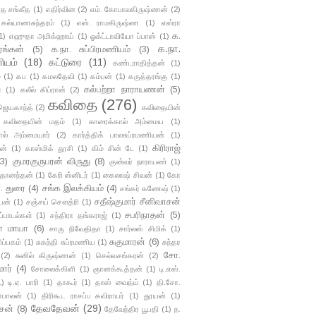
த சங்கீத
(1)
எதிர்வின
(2)
எம். கோபாலகிருஷ்ணன்
(2)
 கல்யாணசுந்தரம்
(1)
எஸ். ராமகிருஷ்ண
(1)
எஸ்ரா
க.
1)
எஹுதா அமிக்ஹாய்
(1)
ஓக்ட்டாவியோ ப்பாஸ்
(1)
க.நா.
ங்கன்
(5)
க.நா. சுப்பிரமணியம்
(3)
ியம்
(18)
கட்டுரை
(11)
கண்டராதித்தன்
(1)
்
(1)
கப
(1)
கமலதேவி
(1)
கம்பன்
(1)
கருத்தரங்கு
(1)
கல்பற்றா நாராயணன்
(5)
ா
(1)
கலீல் கிப்ரான்
(2)
கவிதை
(276)
ஜெயகாந்த்
(2)
கவிதையின்
கவிதையின் மதம்
(1)
காரைக்கால் அம்மைய
(1)
ால் அம்மையார்
(2)
கார்த்திக் பாலசுப்ரமணியன்
(1)
கிரிராஜ்
ன்
(1)
காஸ்மிக் தூசி
(1)
கிம் சின் டே
(1)
(3)
குமரகுருபரன் விருது
(8)
குன்வர் நாராயண்
(1)
ிதானந்தன்
(1)
கேரி ஸ்னிடர்
(1)
கைலாஷ் சிவன்
(1)
கோ
. துரை
(4)
சங்க இலக்கியம்
(4)
சங்கர் கணேஷ்
(1)
சதீஷ்குமார் சீனிவாசன்
யன்
(1)
சஞ்சய் சௌத்ரி
(1)
சபரிநாதன்
(5)
ப்பாடல்கள்
(1)
சந்திரா தங்கராஜ்
(1)
தா மாயா
(6)
சாரு நிவேதிதா
(1)
சார்லஸ் சிமிக்
(1)
சுகுமாரன்
(6)
ிப்பகம்
(1)
சுகந்தி சுப்ரமணிய
(1)
சுந்தர
சோ.
(2)
சுனில் கிருஷ்ணன்
(1)
செல்வசங்கரன்
(2)
ார்
(4)
சோலைக்கிளி
(1)
ஞானக்கூத்தன்
(1)
டி.எஸ்.
1)
டி.ஏ. பாரி
(1)
தாகூர்
(1)
தாஸ் வைத்ய்
(1)
தி.சோ.
பாலன்
(1)
திரிகூட ராசப்ப கவிராயர்
(1)
தூயன்
(1)
தேவதேவன்
(29)
சன்
(8)
தேவேந்திர பூபதி
(1)
ந.