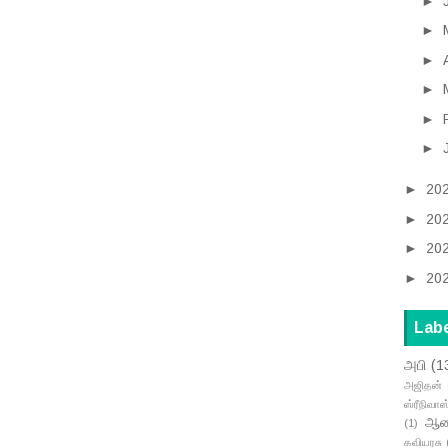
►
►
►
►
►
►
►
20
►
20
►
20
►
20
Lab
அபி
(1
அஜிதன்
ஸ்ரீநிவாஸ
ஆனந
(1)
கவியரசு