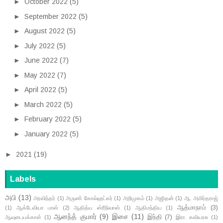
►
October 2022
(5)
►
September 2022
(5)
►
August 2022
(5)
►
July 2022
(5)
►
June 2022
(7)
►
May 2022
(7)
►
April 2022
(5)
►
March 2022
(5)
►
February 2022
(5)
►
January 2022
(5)
►
2021
(19)
Labels
அபி
(13)
அரவிந்தர்
(1)
அருண் கோல்ஹட்கர்
(1)
அறிமுகம்
(1)
அஜிதன்
(1)
ஆ. அமிர்தராஜ்
ஆத்மாநாம்
(3)
(1)
ஆக்டேவியா பாஸ்
(2)
ஆதித்ய ஸ்ரீநிவாஸ்
(1)
ஆதிமந்திய
(1)
ஆனந்த் குமார்
(9)
இசை
(11)
இந்தி
(7)
ஆவுடையக்காள்
(1)
இரா. கவியரசு
(1)