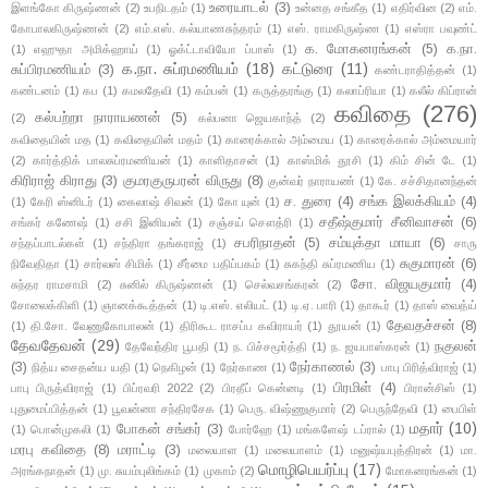
உரையாடல்
(3)
இளங்கோ கிருஷ்ணன்
(2)
உபநிடதம்
(1)
உன்னத சங்கீத
(1)
எதிர்வின
(2)
எம்.
கோபாலகிருஷ்ணன்
(2)
எம்.எஸ். கல்யாணசுந்தரம்
(1)
எஸ். ராமகிருஷ்ண
(1)
எஸ்ரா பவுண்ட்
க. மோகனரங்கன்
(5)
க.நா.
(1)
எஹுதா அமிக்ஹாய்
(1)
ஓக்ட்டாவியோ ப்பாஸ்
(1)
க.நா. சுப்ரமணியம்
(18)
கட்டுரை
(11)
சுப்பிரமணியம்
(3)
கண்டராதித்தன்
(1)
கண்டனம்
(1)
கப
(1)
கமலதேவி
(1)
கம்பன்
(1)
கருத்தரங்கு
(1)
கலாப்ரியா
(1)
கலீல் கிப்ரான்
கவிதை
(276)
கல்பற்றா நாராயணன்
(5)
(2)
கல்பனா ஜெயகாந்த்
(2)
கவிதையின் மத
(1)
கவிதையின் மதம்
(1)
காரைக்கால் அம்மைய
(1)
காரைக்கால் அம்மையார்
(2)
கார்த்திக் பாலசுப்ரமணியன்
(1)
காளிதாசன்
(1)
காஸ்மிக் தூசி
(1)
கிம் சின் டே
(1)
கிரிராஜ் கிராது
(3)
குமரகுருபரன் விருது
(8)
குன்வர் நாராயண்
(1)
கே. சச்சிதானந்தன்
ச. துரை
(4)
சங்க இலக்கியம்
(4)
(1)
கேரி ஸ்னிடர்
(1)
கைலாஷ் சிவன்
(1)
கோ யுன்
(1)
சதீஷ்குமார் சீனிவாசன்
(6)
சங்கர் கணேஷ்
(1)
சசி இனியன்
(1)
சஞ்சய் சௌத்ரி
(1)
சபரிநாதன்
(5)
சம்யுக்தா மாயா
(6)
சந்தப்பாடல்கள்
(1)
சந்திரா தங்கராஜ்
(1)
சாரு
சுகுமாரன்
(6)
நிவேதிதா
(1)
சார்லஸ் சிமிக்
(1)
சீர்மை பதிப்பகம்
(1)
சுகந்தி சுப்ரமணிய
(1)
சோ. விஜயகுமார்
(4)
சுந்தர ராமசாமி
(2)
சுனில் கிருஷ்ணன்
(1)
செல்வசங்கரன்
(2)
சோலைக்கிளி
(1)
ஞானக்கூத்தன்
(1)
டி.எஸ். எலியட்
(1)
டி.ஏ. பாரி
(1)
தாகூர்
(1)
தாஸ் வைத்ய்
தேவதச்சன்
(8)
(1)
தி.சோ. வேணுகோபாலன்
(1)
திரிகூட ராசப்ப கவிராயர்
(1)
தூயன்
(1)
தேவதேவன்
(29)
நகுலன்
தேவேந்திர பூபதி
(1)
ந. பிச்சமூர்த்தி
(1)
ந. ஜயபாஸ்கரன்
(1)
(3)
நேர்காணல்
(3)
நித்ய சைதன்ய யதி
(1)
நெகிழன்
(1)
நேர்காண
(1)
பாபு பிரித்விராஜ்
(1)
பிரமிள்
(4)
பாபு பிருத்விராஜ்
(1)
பிப்ரவரி 2022
(2)
பிரதீப் கென்னடி
(1)
பிரான்சிஸ்
(1)
புதுமைப்பித்தன்
(1)
பூவன்னா சந்திரசேக
(1)
பெரு. விஷ்ணுகுமார்
(2)
பெருந்தேவி
(1)
பைபிள்
மதார்
(10)
போகன் சங்கர்
(3)
(1)
பொன்முகலி
(1)
போர்ஹே
(1)
மங்களேஷ் டப்ரால்
(1)
மரபு கவிதை
(8)
மராட்டி
(3)
மலையாள
(1)
மலையாளம்
(1)
மனுஷ்யபுத்திரன்
(1)
மா.
மொழிபெயர்ப்பு
(17)
அரங்கநாதன்
(1)
மு. சுயம்புலிங்கம்
(1)
முகாம்
(2)
மோகனரங்கன்
(1)