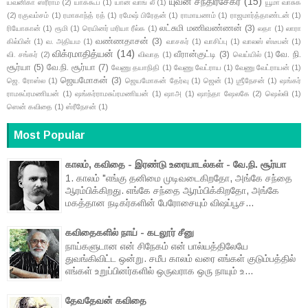
யுவன் சந்திரசேகர்
(15)
யவனிகா ஸ்ரீராம்
(2)
யாக்கூப்
(1)
யான் வாங் லீ
(1)
யூமா வாசுக
(2)
ரகுவம்சம்
(1)
ரமாகாந்த் ரத்
(1)
ரமேஷ் பிரேதன்
(1)
ராமாயணம்
(1)
ராஜமார்த்தாண்டன்
(1)
லட்சுமி மணிவண்ணன்
(3)
ரியோகான்
(1)
ரூமி
(1)
ரெயினர் மரியா ரீல்க
(1)
லதா
(1)
லாரா
வண்ணதாசன்
(3)
கில்பின்
(1)
வ. அதியம
(1)
வாசகர்
(1)
வாசிப்பு
(1)
வாலஸ் ஸ்டீபன்
(1)
விக்ரமாதித்யன்
(14)
வீரான்குட்டி
(3)
வே. நி.
வி. சங்கர்
(2)
விவாத
(1)
வெய்யில்
(1)
சூர்யா
(5)
வே.நி. சூர்யா
(7)
வேணு தயாநிதி
(1)
வேணு வேட்ராய
(1)
வேணு வேட்ராயன்
(1)
ஜெயமோகன்
(3)
ஜெ. ரோஸ்ல
(1)
ஜெயமோகன் தேர்வு
(1)
ஜென்
(1)
ஶ்ரீநேசன்
(1)
ஷங்கர்
ராமசுப்ரமணியன்
(1)
ஷங்கர்ராமசுப்ரமணியன்
(1)
ஷாஅ
(1)
ஷாந்தா ஷேலகே
(2)
ஷெல்லி
(1)
ஸென் கவிதை
(1)
ஸ்ரீநேசன்
(1)
Most Popular
காலம், கவிதை - இரண்டு உரையாடல்கள் - வே.நி. சூர்யா
1. காலம் "எங்கு தனிமை முடிவடைகிறதோ, அங்கே சந்தை
ஆரம்பிக்கிறது. எங்கே சந்தை ஆரம்பிக்கிறதோ, அங்கே
மகத்தான நடிகர்களின் பேரோசையும் விஷப்பூச...
கவிதைகளில் நாய் - கடலூர் சீனு
நாய்களுடான என் சிநேகம் என் பால்யத்திலேயே
துவங்கிவிட்ட ஒன்று. சமீப காலம் வரை எங்கள் குடும்பத்தில்
எங்கள் உறுப்பினர்களில் ஒருவராக ஒரு நாயும் உ...
தேவதேவன் கவிதை