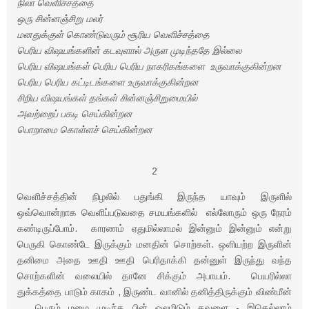
நிலா வெளிச்சத்தை
ஒரு சின்னஞ்சிறு மலர்
மனதுக்குள் கொண்டுவரும் சூரிய வெளிச்சத்தை
பெரிய விஷயங்களின் கடவுளால் அருள முடிந்ததே இல்லை
பெரிய விஷயங்கள் பெரிய பெரிய நாகரிகங்களை உருவாக்குகின்றன
பெரிய பெரிய கட்டிடங்களை உருவாக்குகின்றன
சிறிய விஷயங்கள் தங்கள் சின்னஞ்சிறுமையில்
அவற்றைப் பகடி செய்கின்றன
பொறாமை கொள்ளச் செய்கின்றன
2
வெளிச்சத்தின் நிழலில் பதுங்கி இருந்த யாவும் இருளில்
ஒவ்வொன்றாக வெளிப்படுவதை சமயங்களில் எல்லோரும் ஒரு நேரம்
கண்டிருப்போம். காரணம் ஏதுமில்லாமல் இன்னும் இன்னும் என்று
பெருகி கொண்டே இருக்கும் மனதின் சொற்கள். ஒளியற்ற இருளின்
தனிமை அதை ஊதி ஊதி பெரிதாக்கி தன்னுள் இருந்து வந்த
சொற்களின் வலையில் தானே சிக்கும் அபாயம். பெயரில்லா
துக்கத்தை பாடும் காகம் , இருண்ட வானில் தனித்திருக்கும் விண்மீன்
, பெரும் மழை முடிந்த பின் ஓலமிடும் தவளை - இதெல்லாம்