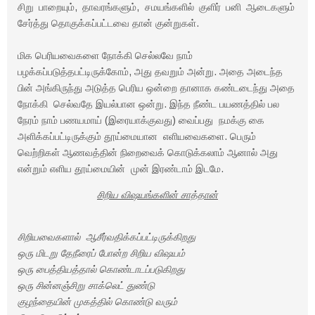
சிறு பாறையும், தாவரங்களும், சமயங்களில் குளிர் பனி ஆடைகளும்
சேர்த்து தொகுக்கப்பட்டவை தான் குன்றுகள்.
மிக பெரியவைகளை நோக்கி செல்லவே நாம்
பழக்கப்படுத்தபட்டிருக்கோம், அது தவறும் அன்று. அதை அடைந்த
பின் அங்கிருந்து அடுத்த பெரிய ஒன்றை தானாக கண்டடைந்து அதை
நோக்கி செல்வதே இயல்பான ஒன்று. இந்த நீண்ட பயணத்தில் பல
நேரம் நாம் பணயமாய் (இரையாக்குவது) வைப்பது நமக்கு கை
அளிக்கப்பட்டிருக்கும் தூய்மையான எளியவைகளை. பெரும்
வெற்றிகள் ஆணவத்தின் நிறைவைக் கொடுக்கலாம் ஆனால் அது
என்றும் எளிய தூய்மையின் முன் இரண்டாம் இடமே.
சிறிய விஷயங்களின் சாத்தான்
சிறியவைகளால் ஆசீர்வதிக்கப்பட்டிருக்கிறது
ஒரு மிடறு தேநீரைப் போன்ற சிறிய விஷயம்
ஒரு பைத்தியத்தால் கொண்டாடப்படுகிறது
ஒரு சின்னஞ்சிறு சாக்லெட் துண்டு
குழந்தையின் முகத்தில் கொண்டு வரும்