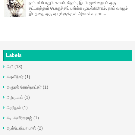
நாம் எப்போதும் காலம், நேரம், இடம் மூன்றையும் ஒரு
சட்டகத்துள் பொருத்திப் பார்க்க முயல்கிறோம். நாம் வாழும்
இடத்தை ஒரு ஒழுங்குக்குள் அமைக்க முய...
Labels
அபி
(13)
அரவிந்தர்
(1)
அருண் கோல்ஹட்கர்
(1)
அறிமுகம்
(1)
அஜிதன்
(1)
ஆ. அமிர்தராஜ்
(1)
ஆக்டேவியா பாஸ்
(2)