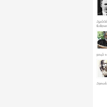
ஆரம்பி
பேரோசை
நாயும் உ
அமைக்க