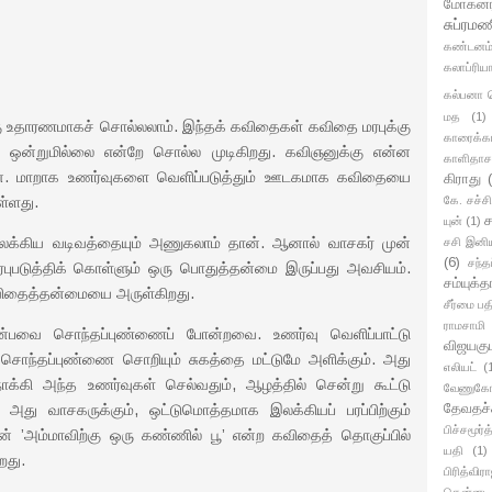
மோகனர
சுப்ரமண
கண்டனம
கலாப்ரிய
கல்பனா 
மத
(1)
கு உதாரணமாகச் சொல்லலாம். இந்தக் கவிதைகள் கவிதை மரபுக்கு
காரைக்க
ு, ஒன்றுமில்லை என்றே சொல்ல முடிகிறது. கவிஞனுக்கு என்ன
காளிதாச
தான். மாறாக உணர்வுகளை வெளிப்படுத்தும் ஊடகமாக கவிதையை
கிராது
கே. சச்ச
ுள்ளது.
ச
யுன்
(1)
லக்கிய வடிவத்தையும் அணுகலாம் தான். ஆனால் வாசகர் முன்
சசி இனி
(6)
சந்த
படுத்திக் கொள்ளும் ஒரு பொதுத்தன்மை இருப்பது அவசியம்.
சம்யுக்
விதைத்தன்மையை அருள்கிறது.
சீர்மை பத
ராமசாமி
 என்பவை சொந்தப்புண்ணைப் போன்றவை. உணர்வு வெளிப்பாட்டு
விஜயகும
சொந்தப்புண்ணை சொறியும் சுகத்தை மட்டுமே அளிக்கும். அது
எலியட்
(
க்கி அந்த உணர்வுகள் செல்வதும், ஆழத்தில் சென்று கூட்டு
வேணுகோ
தேவதச்
து வாசகருக்கும், ஒட்டுமொத்தமாக இலக்கியப் பரப்பிற்கும்
பிச்சமூர்த
ன் ’அம்மாவிற்கு ஒரு கண்ணில் பூ’ என்ற கவிதைத் தொகுப்பில்
யதி
(1)
றது.
பிரித்விரா
கென்னடி