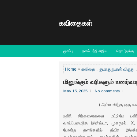
கவிதைகள்
முகப்பு
தளம் பற்றி அறிய
தொடர்புக்கு
Home
»
கவிதை
,
குமரகுருபரன் விருது
மினுங்கும் வரிகளும் உணர்வாழ
May 15, 2025
No comments
(’அம்மாவிற்கு ஒரு க
உதிரி சிந்தனைகளை மட்டுமே பகிர்
வாய்ப்பமைந்த இன்ஸ்டா, முகநூல், X, ய
போன்ற தளங்களில் தீவிர இலக்கி