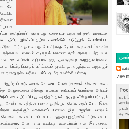
க்களும்
ிகளாகவே
லக்கிய
வரிகளை
சிதமாக
ன்ஸ்டா கவிஞர்கள்’ என்ற புது வகைமை உருவாகி தனி உலகமாக
அவை தீவிர இலக்கியத்தில் கணக்கில் எடுத்துக் கொள்ளப்பட
் அதை அழிக்கும் பொருட்டோ அல்லது அதன் புகழ் வெளிச்சத்தில்
யுதத்தையே கையில் எடுத்துக் கொண்டதால் அதைப் பற்றி பேச
தளம் 
் சமூக ஊடகங்கள் வழியாக ஒரு தலைமுறை எழுத்தாளர்களை
நிர்பந்திப்பதைப் பார்க்கவும் முடிகிறது. எழுத்தாளர்களுக்கும்
கவ
் தனது நல்ல வரியை பார்ப்பது மீது கவர்ச்சி உள்ளது.
View m
கள்’ மினுங்கும் வரிகளைக் கொண்ட போஸ்டர்களைக் கொண்டவை.
Poe
மொத்த ஆளுமையை அல்லது சமகால கவிதைப் போக்கை அறியும்
 என எதிர்பார்ப்பது அபத்தம் தான். ஒரு நாளில் நாம் பார்க்கும்
உதிர்
என்றே
ந்து சென்ற காலத்தின் புதைக்குழிக்குள் செல்வதைப் போல இந்த
தடவி 
்றன. மினுங்கும் வரிகளைப் போலவே இது மினுங்கி மறையும்
ஞானத்
ள் கொண்ட காலகட்டமும் கூட. மனுஷ்யபுத்திரனின் பிற்காலகட்ட
ைக்கலாம். அவர் தன் கவிதை வாசகர்கள் என இத்தகைய