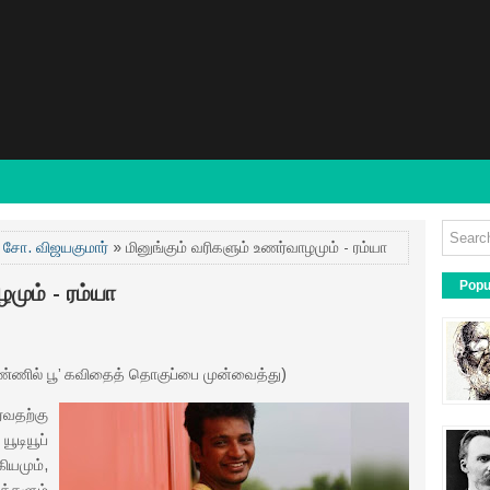
,
சோ. விஜயகுமார்
» மினுங்கும் வரிகளும் உணர்வாழமும் - ரம்யா
Popu
மும் - ரம்யா
ண்ணில் பூ’ கவிதைத் தொகுப்பை முன்வைத்து)
வதற்கு
ூடியூப்
யமும்,