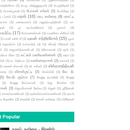
 சந்திரசேக
(1)
பெரு. விஷ்ணுகுமார்
(2)
பெருந்தேவி
(1)
போகன் சங்கர்
(3)
1)
பொன்முகலி
(1)
போர்ஹே
(1)
மதார்
(10)
மரபு கவிதை
(8)
மராட்டி
 டப்ரால்
(1)
ையாள
(1)
மலையாளம்
(1)
மனுஷ்யபுத்திரன்
(1)
மா.
தன்
(1)
மு. சுயம்புலிங்கம்
(1)
முகாம்
(2)
யர்ப்பு
(17)
மோகனரங்கன்
(1)
யவனிகா ஸ்ரீராம்
(2)
யுவன் சந்திரசேகர்
(15)
(1)
யான் வாங் லீ
(1)
யூமா
)
ரகுவம்சம்
(1)
ரமாகாந்த் ரத்
(1)
ரமேஷ் பிரேதன்
(1)
ம்
(1)
ராஜமார்த்தாண்டன்
(1)
ரியோகான்
(1)
ரூமி
(1)
லட்சுமி மணிவண்ணன்
(3)
மரியா ரீல்க
(1)
லதா
(1)
வண்ணதாசன்
(3)
பின்
(1)
வ. அதியம
(1)
வாசகர்
(1)
விக்ரமாதித்யன்
1)
வாலஸ் ஸ்டீபன்
(1)
வி. சங்கர்
(2)
வீரான்குட்டி
(3)
வே. நி.
ிவாத
(1)
வெய்யில்
(1)
(5)
வே.நி. சூர்யா
(7)
வேணு தயாநிதி
(1)
வேணு
(1)
வேணு வேட்ராயன்
(1)
ஜெ. ரோஸ்ல
(1)
கன்
(3)
ஜெயமோகன் தேர்வு
(1)
ஜென்
(1)
ஶ்ரீநேசன்
் ராமசுப்ரமணியன்
(1)
ஷங்கர்ராமசுப்ரமணியன்
(1)
ஷாஅ
தா ஷேலகே
(2)
ஷெல்லி
(1)
ஸென் கவிதை
(1)
ஸ்ரீநேசன்
t Popular
காலம், கவிதை - இரண்டு