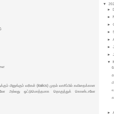
▼
20
►
►
►
்
►
►
►
►
▼
களை
ச
த
ம
்கும் மினுங்கும் வரிகள் (italics) முதல் வாசிப்பில் கவிதைக்கான
வ
ப்பிலோ அல்லது ஒட்டுமொத்தமாக தொகுத்துக் கொண்டாலோ
க
►