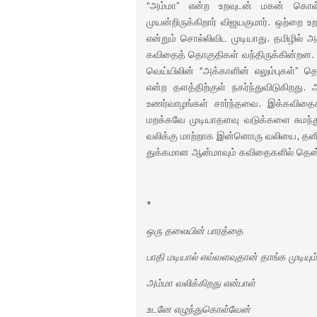
“அம்மா” என்ற உறவுடன் மகன் கொள்ள
முயன்றிருக்கிறார் விஜயகுமார். ஒற்றை உ
என்றும் சொல்லிவிட முடியாது. தமிழில்
கவிதைத் தொகுதிகள் வந்திருக்கின்றன
வெய்யிலின் “அக்காளின் எலும்புகள்” த
என்ற தளத்திற்குள் நகர்ந்துவிடுகிறத
உணர்வாழங்கள் சார்ந்தவை. இக்கவிதைக
மறக்கவே முடியாதளவு வடுக்களை சுமந்
வலிக்கு மாற்றாக இன்னொரு வலியை, தனி
துக்கமான ஆன்மாவும் கவிதைகளில் தென
*
ஒரு தலையின் பாரத்தை
பாதி மடியால் எவ்வளவுதான் தாங்க முடியும்
அம்மா வலிக்கிறது என்பாள்
உடனே எழுந்துகொள்வேன்