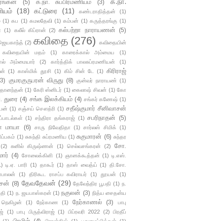
க.நா.
ங்கன்
(5)
க.நா. சுப்பிரமணியம்
(3)
ியம்
(18)
கட்டுரை
(11)
கண்டராதித்தன்
(1)
்
(1)
கப
(1)
கமலதேவி
(1)
கம்பன்
(1)
கருத்தரங்கு
(1)
கல்பற்றா நாராயணன்
(5)
ா
(1)
கலீல் கிப்ரான்
(2)
கவிதை
(276)
ஜெயகாந்த்
(2)
கவிதையின்
கவிதையின் மதம்
(1)
காரைக்கால் அம்மைய
(1)
ால் அம்மையார்
(2)
கார்த்திக் பாலசுப்ரமணியன்
(1)
கிரிராஜ்
ன்
(1)
காஸ்மிக் தூசி
(1)
கிம் சின் டே
(1)
(3)
குமரகுருபரன் விருது
(8)
குன்வர் நாராயண்
(1)
ிதானந்தன்
(1)
கேரி ஸ்னிடர்
(1)
கைலாஷ் சிவன்
(1)
கோ
. துரை
(4)
சங்க இலக்கியம்
(4)
சங்கர் கணேஷ்
(1)
சதீஷ்குமார் சீனிவாசன்
யன்
(1)
சஞ்சய் சௌத்ரி
(1)
சபரிநாதன்
(5)
ப்பாடல்கள்
(1)
சந்திரா தங்கராஜ்
(1)
தா மாயா
(6)
சாரு நிவேதிதா
(1)
சார்லஸ் சிமிக்
(1)
சுகுமாரன்
(6)
ிப்பகம்
(1)
சுகந்தி சுப்ரமணிய
(1)
சுந்தர
சோ.
(2)
சுனில் கிருஷ்ணன்
(1)
செல்வசங்கரன்
(2)
ார்
(4)
சோலைக்கிளி
(1)
ஞானக்கூத்தன்
(1)
டி.எஸ்.
1)
டி.ஏ. பாரி
(1)
தாகூர்
(1)
தாஸ் வைத்ய்
(1)
தி.சோ.
பாலன்
(1)
திரிகூட ராசப்ப கவிராயர்
(1)
தூயன்
(1)
தேவதேவன்
(29)
சன்
(8)
தேவேந்திர பூபதி
(1)
ந.
நகுலன்
(3)
்தி
(1)
ந. ஜயபாஸ்கரன்
(1)
நித்ய சைதன்ய
நேர்காணல்
(3)
நெகிழன்
(1)
நேர்காண
(1)
பாபு
ஜ்
(1)
பாபு பிருத்விராஜ்
(1)
பிப்ரவரி 2022
(2)
பிரதீப்
பிரமிள்
(4)
(1)
பிரான்சிஸ்
(1)
புதுமைப்பித்தன்
(1)