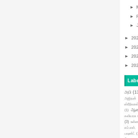
►
►
►
►
20
►
20
►
20
►
20
Lab
அபி
(1
அஜிதன்
ஸ்ரீநிவாஸ
ஆனந
(1)
கவியரசு
(3)
உன்ன
எம்.எஸ்.
பவுண்ட்
(