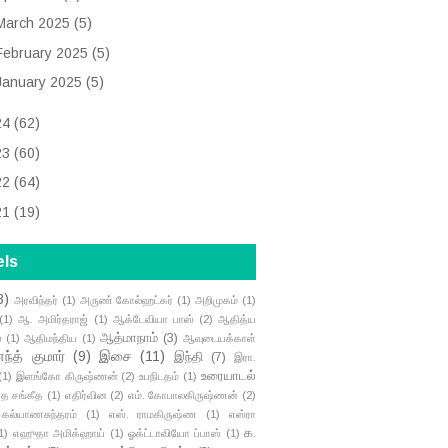
March 2025
(5)
February 2025
(5)
January 2025
(5)
24
(62)
23
(60)
22
(64)
21
(19)
els
3)
அரவிந்தர்
(1)
அருண் கோல்ஹட்கர்
(1)
அறிமுகம்
(1)
(1)
ஆ. அமிர்தராஜ்
(1)
ஆக்டேவியா பாஸ்
(2)
ஆதித்ய
ஆத்மாநாம்
(3)
்
(1)
ஆதிமந்திய
(1)
ஆவுடையக்காள்
்த் குமார்
(9)
இசை
(11)
இந்தி
(7)
இரா.
உரையாடல்
(1)
இளங்கோ கிருஷ்ணன்
(2)
உபநிடதம்
(1)
த சங்கீத
(1)
எதிர்வின
(2)
எம். கோபாலகிருஷ்ணன்
(2)
 கல்யாணசுந்தரம்
(1)
எஸ். ராமகிருஷ்ண
(1)
எஸ்ரா
க.
1)
எஹுதா அமிக்ஹாய்
(1)
ஓக்ட்டாவியோ ப்பாஸ்
(1)