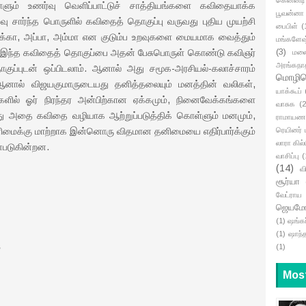
ும் உணர்வு வெளிப்பாட்டுச் சாத்தியங்களை கவிதையாக்க
பூவன்னா
றவு சார்ந்த பொருளில் கவிதைத் தொகுப்பு வருவது புதிய முயற்சி
பைபிள்
(
 அக்கா, அப்பா, அம்மா என குடும்ப உறவுகளை மையமாக வைத்தும்
மங்களேஷ்
(3)
. இந்த கவிதைத் தொகுப்பை அதன் பேசுபொருள் கொண்டு கவிஞர்
மல
அரங்கநா
ொகுப்புடன் ஒப்பிடலாம். ஆனால் அது சமூக-அரசியல்-கலாச்சாரம்
மொழிபெ
ு. ஆனால் விஜயகுமாருடையது தனித்தலையும் மனத்தின் வலிகள்,
யாக்கூப்
ளில் ஓர் நிரந்தர அன்பிற்கான ஏக்கமும், நினைவேக்கங்களை
வாசுக
(2
து அதை கவிதை வழியாக ஆற்றுப்படுத்திக் கொள்ளும் மனமும்,
ராமாயண
ரெயினர் 
மைக்கு மாற்றாக இன்னொரு விதமான தனிமையை எதிர்பார்க்கும்
லாரா கில்
்படுகின்றன.
வாசிப்பு
(
(14)
வ
சூர்யா
வேட்ராய
ஜெயமோ
(1)
ஷங்கர
(1)
ஷாந்
(1)
Mos