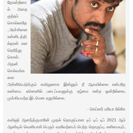
தோன்றினா
ல் அதை
குற்றம்
சொல்லாதே
, பிரச்சினை
உன்னிடத்தி
ல்தான் என
தெரிந்து
கொள்.
அதன்
செல்வங்க
ளை
அள்ளியெடுக்கும் கவிஞனாக இன்னும் நீ ஆகவில்லை என்பதே
உண்மை. ஏனெனில் படைப்பவனுக்கு ஏழ்மை என்ற ஒன்றில்லை,
முக்கியமற்ற இடமென ஏதுமில்லை.
- ரெய்னர் மரியா ரில்கே
கவிஞர் ஆனந்த்குமாரின் முதல் தொகுப்பான டிப் டிப் டிப் 2021 ஆம்
ஆண்டில் வெளியாகி பெரும் வரவேற்பைப் பெற்ற தொகுப்பு. எளிமையும்,