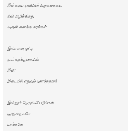
இன்றைய ஒளியின் சிறுமைகளை
நீவி அழிக்கிறது
அதன் கனத்த கரங்கள்
இவ்வளவு ஒட்டி
நாம் உறங்குகையில்
இனி
இடையில் எதுவும் புகாதேதான்
இன்னும் நெருங்கிப்படுங்கள்
குழந்தைகளே
மரங்களே