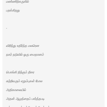
மண்ணிற்கருகில்
பறக்கிறது
-
விரிந்து உதிர்ந்த மலரென
நகர் நடுவில் ஒரு மைதானம்
பொங்கி நிற்கும் நீரை
சுற்றிவரும் எறும்புகள் போல
அதிகாலையில்
அதன் ஆழத்தைப் பார்த்தபடி