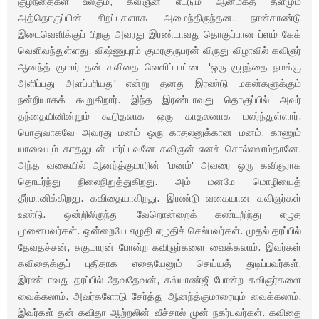
குழந்தைகள் உலகும், கவிஞன் எட்டும் ஆன்மீகத் தளமும்
அத்தொகுப்பின் சிறப்புகளாக அமைந்திருந்தன. நான்காண்டு
இடைவெளிக்குப் பிறகு அவரது இரண்டாவது தொகுப்பான ப்ளம் கேக்
வெளிவந்துள்ளது. விஷ்ணுபுரம் குமரகுருபரன் விருது விழாவில் கவிஞர்
ஆனந்த் குமார் தன் கவிதை வெளிப்பாட்டை 'ஒரு குழந்தை நமக்கு
அளிப்பது அளப்பரியது' என்று தனது இரண்டு மகன்களுக்கும்
நன்றியாகக் கூறுகிறார். இந்த இரண்டாவது தொகுப்பில் அவர்
தந்தையினின்றும் கூடுதலாக ஒரு காதலனாக மலர்ந்துள்ளார்.
பொதுவாகவே அவரது மனம் ஒரு காதலனுக்கான மனம். காணும்
யாவையும் காதலுடன் பார்ப்பவனே கவிஞன் எனச் சொல்லலாம்தானே.
அந்த வகையில் ஆனந்த்குமாரின் 'மனம்' அவரை ஒரு கவிஞராக
தொடர்ந்து நிலைநிறுத்துகிறது. அம் மனமே மொழியைத்
தீர்மானிக்கிறது. கவிதையாகிறது. இரண்டு வகையான கவிஞர்கள்
உண்டு. ஒன்றிலிருந்து வேறொன்றைக் கண்டறிந்து எழுத
முனைபவர்கள். ஒன்றையே எழுதி எழுதிச் செல்பவர்கள். முதல் தரப்பில்
தேவதச்சன், சுகுமாரன் போன்ற கவிஞர்களை வைக்கலாம். இவர்கள்
கவிதைக்குப் புதிதாக எதையேனும் செய்யத் துடிப்பவர்கள்.
இரண்டாவது தரப்பில் தேவதேவன், கல்யாண்ஜி போன்ற கவிஞர்களை
வைக்கலாம். அவர்களோடு சேர்த்து ஆனந்த்குமாரையும் வைக்கலாம்.
இவர்கள் தன் கவிதா ஆற்றலின் வீச்சால் முன் நகர்பவர்கள். கவிதை