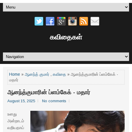
கவிதைகள்
Home
»
ஆனந்த் குமார்
,
கவிதை
» ஆனந்த்குமாரின் ப்ளம்கேக் -
மதார்
ஆனந்த்குமாரின் ப்ளம்கேக் - மதார்
August 15, 2025
No comments
உனது
அன்றாடம்
வறியதாய்