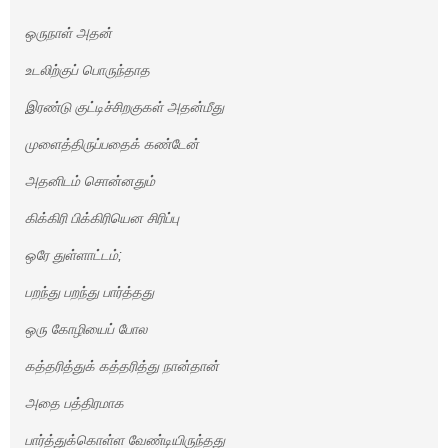
ஒருநாள் அதன்
உடலிற்குப் பொருந்தாத
இரண்டு குட்டிச்சிறகுகள் அதன்மீது
முளைத்திருப்பதைக் கண்டேன்
அதனிடம் சொன்னதும்
கிக்கிரி பிக்கிரியென சிரிப்பு
ஒரே துள்ளாட்டம்;
பறந்து பறந்து பார்த்தது
ஒரு கோழியைப் போல
கத்தரித்துக் கத்தரித்து நான்தான்
அதை பத்திரமாக
பார்த்துக்கொள்ள வேண்டியிருந்தது