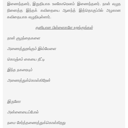
இணைந்தனர், இறுதியாக உலகோரெலாம் இணைந்தனர். நான் எழுத
நினைத்த இந்தக் கவிதையை ஆனந்த் இத்தொகுப்பில் அழகான
கவிதையாக எழுதியுள்ளார்.
தனியான பிள்ளைகளே உறங்குங்கள்
நான் குழந்தைகளை
அணைத்துறங்கும் இவ்வேளை
கொஞ்சம் கையை நீட்டி
இந்த நகரையும்
அணைத்துக்கொள்கிறேன்
இருளோ
அன்னையைப்போல்
நமை சேர்த்தணைத்துக்கொள்கிறது