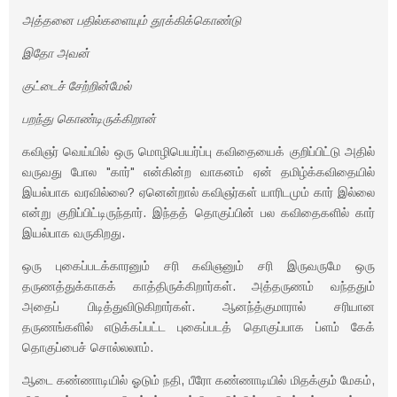
அத்தனை பதில்களையும் தூக்கிக்கொண்டு
இதோ அவன்
குட்டைச் சேற்றின்மேல்
பறந்து கொண்டிருக்கிறான்
கவிஞர் வெய்யில் ஒரு மொழிபெயர்ப்பு கவிதையைக் குறிப்பிட்டு அதில்
வருவது போல "கார்" என்கின்ற வாகனம் ஏன் தமிழ்க்கவிதையில்
இயல்பாக வரவில்லை? ஏனென்றால் கவிஞர்கள் யாரிடமும் கார் இல்லை
என்று குறிப்பிட்டிருந்தார். இந்தத் தொகுப்பின் பல கவிதைகளில் கார்
இயல்பாக வருகிறது.
ஒரு புகைப்படக்காரனும் சரி கவிஞனும் சரி இருவருமே ஒரு
தருணத்துக்காகக் காத்திருக்கிறார்கள். அத்தருணம் வந்ததும்
அதைப் பிடித்துவிடுகிறார்கள். ஆனந்த்குமாரால் சரியான
தருணங்களில் எடுக்கப்பட்ட புகைப்படத் தொகுப்பாக ப்ளம் கேக்
தொகுப்பைச் சொல்லலாம்.
ஆடை கண்ணாடியில் ஓடும் நதி, பீரோ கண்ணாடியில் மிதக்கும் மேகம்,