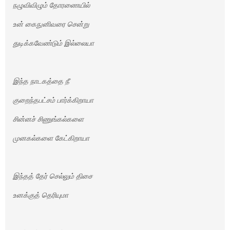
நழுவிவிழும் தோரணையில்
உன் கைநுனிவரை சென்று
துடிக்கவேண்டும் இல்லையா
இந்த நாடகத்தை நீ
குறைந்தபட்சம் பார்க்கிறாயா
சின்னச் சிணுங்கல்களை
முனகல்களை கேட்கிறாயா
இந்தத் தேர் செல்லும் திசை
உனக்குத் தெரியுமா