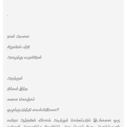
-
நான் அவளை
சிறுவிரல் பற்றி
அழைத்து வருகிறேன்
அதற்குள்
நீங்கள் இந்த
உலகை கொஞ்சம்
ஒழுங்குபடுத்தி வைக்கிறீர்களா?
கவிதா ஆற்றலின் வீச்சால் அடித்துச் செல்லப்படும் இடங்களை ஒரு
கவிஞன் அனுமதிக்க வேண்டும். அது பெரும் பேறு. ஆனந்த்குமார்