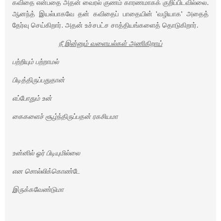
கவிதை என்பதை அதன் வைரல் குணம் காரணமாகக் குறிப்பிடவில்லை.
ஆனந்த் இயல்பாகவே தன் கவிதைப் பாதையின் 'வழியாக' அதைத்
தேர்வு செய்கிறார். அதன் உச்சபட்ச சாத்தியங்களைத் தொடுகிறார்.
நீ இன்னும் வளையல்கள் அணிகிறாய்
பற்றியும் பற்றாமல்
பிடித்திருப்பதுதான்
எப்போதும் உன்
கைகளைச் சூழ்ந்திருப்பதன் ரகசியமா
உன்னில் ஓர் பிடியுமில்லை
என சொல்லிக்கொண்டே
இருக்கவேண்டுமா