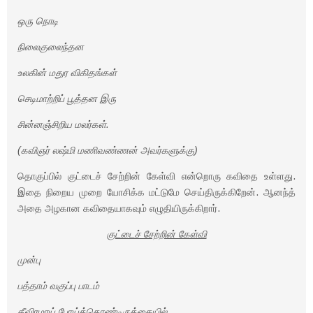
ஒரு நொடி
நிலைகுலைந்தன
உலகின் மதுர விகிதங்கள்
செடிமாற்றிப் பூத்தன இரு
சின்னஞ்சிறிய மலர்கள்.
(கவிஞர் லஷ்மி மணிவண்ணன் அவர்களுக்கு)
தொகுப்பில் குட்டைச் சேற்றின் கேள்வி என்றொரு கவிதை உள்ளது.
இதை நிறைய முறை யோசிக்க மட்டுமே செய்திருக்கிறேன். ஆனந்த்
அதை அழகான கவிதையாகவும் எழுதியிருக்கிறார்.
குட்டைச் சேற்றின் கேள்வி
முன்பு
பத்தாம் வகுப்பு பாடம்
தீவிரமாய் போய்க்கொண்டிருக்கையில்