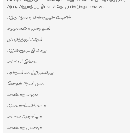
அப்படி அனுமதித்த இடங்கள் தொகுப்பில் நிறைய உள்ளன.
அந்த ஆளுயர செம்பருத்திச் செடியில்
எத்தனையோ முறை நான்
பூப்பறித்திருக்கிறேன்
அதிலெதுவும் இப்போது
என்னிடம் இல்லை
மரம்தான் வைத்திருக்கிறது
இன்னும் அந்தப் பூவை
ஒவ்வொரு நாளும்
அதை மலர்த்திக் காட்டி
என்னை அழைக்கும்
ஒவ்வொரு முறையும்