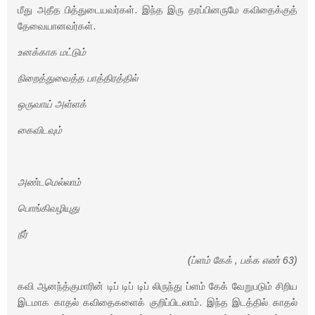
மீது அதீத பித்துடையவர்கள். இந்த இரு தரப்பினருமே கவிதைக்குத்
தேவையானவர்கள்.
உனக்காக மட்டும்
நிறைத்துவைத்த பாத்திரத்தில்
ஒருவாய் அள்ளக்
கைவிடவும்
அண்டமெல்லாம்
பொங்கிவழியுது
நீர்
(ப்ளம் கேக் , பக்க எண் 63)
கவி ஆனந்த்குமாரின் டிப் டிப் டிப் லிருந்து ப்ளம் கேக் வேறுபடும் சிறிய
இடமாக காதல் கவிதைகளைக் குறிப்பிடலாம். இந்த இடத்தில் காதல்