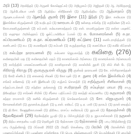
அபி
(13)
அரவிந்தர்
(1)
அருண் கோல்ஹட்கர்
(1)
அறிமுகம்
(1)
அஜிதன்
(1)
ஆ. அமிர்தராஜ்
ஆத்மாநாம்
(3)
(1)
ஆக்டேவியா பாஸ்
(2)
ஆதித்ய ஸ்ரீநிவாஸ்
(1)
ஆதிமந்திய
(1)
ஆனந்த் குமார்
(9)
இசை
(11)
இந்தி
(7)
ஆவுடையக்காள்
(1)
இரா. கவியரசு
(1)
உரையாடல்
(3)
இளங்கோ கிருஷ்ணன்
(2)
உபநிடதம்
(1)
உன்னத சங்கீத
(1)
எதிர்வின
(2)
எம்.
கோபாலகிருஷ்ணன்
(2)
எம்.எஸ். கல்யாணசுந்தரம்
(1)
எஸ். ராமகிருஷ்ண
(1)
எஸ்ரா பவுண்ட்
க. மோகனரங்கன்
(5)
க.நா.
(1)
எஹுதா அமிக்ஹாய்
(1)
ஓக்ட்டாவியோ ப்பாஸ்
(1)
க.நா. சுப்ரமணியம்
(18)
கட்டுரை
(11)
சுப்பிரமணியம்
(3)
கண்டராதித்தன்
(1)
கண்டனம்
(1)
கப
(1)
கமலதேவி
(1)
கம்பன்
(1)
கருத்தரங்கு
(1)
கலாப்ரியா
(1)
கலீல் கிப்ரான்
கவிதை
(276)
கல்பற்றா நாராயணன்
(5)
(2)
கல்பனா ஜெயகாந்த்
(2)
கவிதையின் மத
(1)
கவிதையின் மதம்
(1)
காரைக்கால் அம்மைய
(1)
காரைக்கால் அம்மையார்
(2)
கார்த்திக் பாலசுப்ரமணியன்
(1)
காளிதாசன்
(1)
காஸ்மிக் தூசி
(1)
கிம் சின் டே
(1)
கிரிராஜ் கிராது
(3)
குமரகுருபரன் விருது
(8)
குன்வர் நாராயண்
(1)
கே. சச்சிதானந்தன்
ச. துரை
(4)
சங்க இலக்கியம்
(4)
(1)
கேரி ஸ்னிடர்
(1)
கைலாஷ் சிவன்
(1)
கோ யுன்
(1)
சதீஷ்குமார் சீனிவாசன்
(6)
சங்கர் கணேஷ்
(1)
சசி இனியன்
(1)
சஞ்சய் சௌத்ரி
(1)
சபரிநாதன்
(5)
சம்யுக்தா மாயா
(6)
சந்தப்பாடல்கள்
(1)
சந்திரா தங்கராஜ்
(1)
சாரு
சுகுமாரன்
(6)
நிவேதிதா
(1)
சார்லஸ் சிமிக்
(1)
சீர்மை பதிப்பகம்
(1)
சுகந்தி சுப்ரமணிய
(1)
சோ. விஜயகுமார்
(4)
சுந்தர ராமசாமி
(2)
சுனில் கிருஷ்ணன்
(1)
செல்வசங்கரன்
(2)
சோலைக்கிளி
(1)
ஞானக்கூத்தன்
(1)
டி.எஸ். எலியட்
(1)
டி.ஏ. பாரி
(1)
தாகூர்
(1)
தாஸ் வைத்ய்
தேவதச்சன்
(8)
(1)
தி.சோ. வேணுகோபாலன்
(1)
திரிகூட ராசப்ப கவிராயர்
(1)
தூயன்
(1)
தேவதேவன்
(29)
நகுலன்
தேவேந்திர பூபதி
(1)
ந. பிச்சமூர்த்தி
(1)
ந. ஜயபாஸ்கரன்
(1)
(3)
நேர்காணல்
(3)
நித்ய சைதன்ய யதி
(1)
நெகிழன்
(1)
நேர்காண
(1)
பாபு பிரித்விராஜ்
(1)
பிரமிள்
(4)
பாபு பிருத்விராஜ்
(1)
பிப்ரவரி 2022
(2)
பிரதீப் கென்னடி
(1)
பிரான்சிஸ்
(1)
புதுமைப்பித்தன்
(1)
பூவன்னா சந்திரசேக
(1)
பெரு. விஷ்ணுகுமார்
(2)
பெருந்தேவி
(1)
பைபிள்