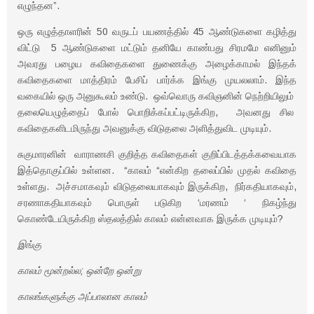
எழுந்தன”.
ஒரு எழுத்தாளரின் 50 வருடப் பயணத்தில் 45 ஆண்டுகளை கழித்து
விட்டு 5 ஆண்டுகளை மட்டும் தனியே காண்பது சிரமமே எனினும்
அவரது பழைய கவிதைகளை துணைக்கு அழைக்காமல் இந்தக்
கவிதைகளை மாத்திரம் பேசிப் பார்க்க இங்கு முயலலாம். இந்த
வகையில் ஒரு அனுகூலம் உண்டு. ஒவ்வொரு கவிஞனின் நெற்றியிலும்
தலையெழுத்தைப் போல் பொறிக்கப்பட்டிருக்கிற, அவனது சில
கவிதைகளிடமிருந்து அவனுக்கு விடுதலை அளித்துவிட முடியும்.
சுகுமாரனின் வாராணசி குறித்த கவிதைகள் குறிப்பிடத்தக்கவையாக
இத்தொகுப்பில் உள்ளன. “காலம் “என்கிற தலைப்பில் முதல் கவிதை
உள்ளது. அச்சமாகவும் விடுதலையாகவும் இருக்கிற, நிர்கதியாகவும்,
சரணாகதியாகவும் பொருள் படுகிற ‘மரணம் ‘ நிகழ்ந்து
கொண்டேயிருக்கிற ஸ்தலத்தில் காலம் என்னவாக இருக்க முடியும்?
இங்கு
காலம் மூன்றல்ல; ஒன்றே ஒன்று
காலங்களுக்கு அப்பாலான காலம்