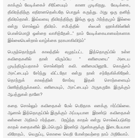
காக்கும் வேடிக்கைச் சிரிப்பையும் காண முடிகிறது. வேடிக்கை,
தீவிரத்திற்கு எதிரானதென்பதே பொதுக் கருத்து. அது ஒரு தனித்
தீவிரம்தான். இவ்வளவு தீவிரத்திற்கு இங்கு ஒரு அர்த்தமும் இல்லை
என்று சொல்லும் தீவிரம். சமீபத்தில் ஸ்டீபன் ஹாக்கிங்ஸின்
பொன்மொழி ஒன்றை வாசித்தேன்..” நாம் வேடிக்கையானவர்களாக
இல்லையென்றால் வாழ்க்கை நரகமாகிவிடும்”
பெருந்தொற்றுக் காலத்தில் எழுதப்பட்ட இத்தொகுப்பில் உள்ள
கவிதைகளில் தான் விரும்பிய “ எளிமையை” அடைய
முடிந்திருப்பதாகச் சொல்கிறார் கவி. எளிமையினூடே கொஞ்சம்
அசட்டையும் சேர்ந்து விட்டதோ என்று நான் சந்தேகிக்கிறேன்.
தொற்றுக் காலத்தின் சோர்வு இதன் சொற்களையும்
பிணித்திருக்கலாம். எளிமையும், அசட்டையும் அருகருகே இருக்கும்
ஆபத்துகள் தானே?
கதை சொல்லும் கவிதைகள் மேல் பெரிதாக எனக்கு ஈர்ப்பில்லை.
ஆனால் இத்தொகுப்பில் இருக்கும் அப்படியான இரண்டு கவிதைகள்
என்னை அதிகம் ஈர்த்தன. பிறழ்ந்த காதல் என்று சொல்லப்படுகிற
காதல் கதைகளில் இடம்பெறும் இரண்டு ஆண்களுக்கு இடையேயான
விரோதம், வெறுப்பு, கொலை வெறி போன்றவற்றை நாம் அறிவோம்.