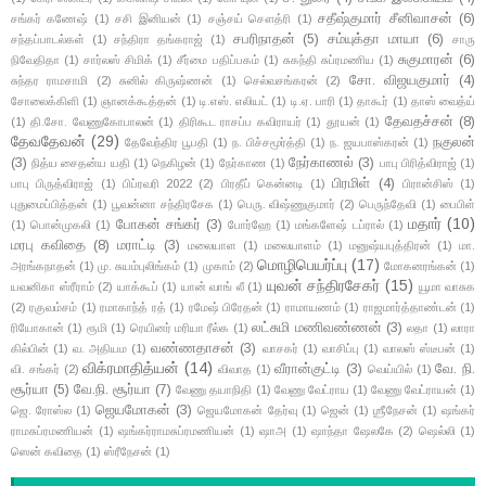
சதீஷ்குமார் சீனிவாசன்
(6)
சங்கர் கணேஷ்
(1)
சசி இனியன்
(1)
சஞ்சய் சௌத்ரி
(1)
சபரிநாதன்
(5)
சம்யுக்தா மாயா
(6)
சந்தப்பாடல்கள்
(1)
சந்திரா தங்கராஜ்
(1)
சாரு
சுகுமாரன்
(6)
நிவேதிதா
(1)
சார்லஸ் சிமிக்
(1)
சீர்மை பதிப்பகம்
(1)
சுகந்தி சுப்ரமணிய
(1)
சோ. விஜயகுமார்
(4)
சுந்தர ராமசாமி
(2)
சுனில் கிருஷ்ணன்
(1)
செல்வசங்கரன்
(2)
சோலைக்கிளி
(1)
ஞானக்கூத்தன்
(1)
டி.எஸ். எலியட்
(1)
டி.ஏ. பாரி
(1)
தாகூர்
(1)
தாஸ் வைத்ய்
தேவதச்சன்
(8)
(1)
தி.சோ. வேணுகோபாலன்
(1)
திரிகூட ராசப்ப கவிராயர்
(1)
தூயன்
(1)
தேவதேவன்
(29)
நகுலன்
தேவேந்திர பூபதி
(1)
ந. பிச்சமூர்த்தி
(1)
ந. ஜயபாஸ்கரன்
(1)
(3)
நேர்காணல்
(3)
நித்ய சைதன்ய யதி
(1)
நெகிழன்
(1)
நேர்காண
(1)
பாபு பிரித்விராஜ்
(1)
பிரமிள்
(4)
பாபு பிருத்விராஜ்
(1)
பிப்ரவரி 2022
(2)
பிரதீப் கென்னடி
(1)
பிரான்சிஸ்
(1)
புதுமைப்பித்தன்
(1)
பூவன்னா சந்திரசேக
(1)
பெரு. விஷ்ணுகுமார்
(2)
பெருந்தேவி
(1)
பைபிள்
மதார்
(10)
போகன் சங்கர்
(3)
(1)
பொன்முகலி
(1)
போர்ஹே
(1)
மங்களேஷ் டப்ரால்
(1)
மரபு கவிதை
(8)
மராட்டி
(3)
மலையாள
(1)
மலையாளம்
(1)
மனுஷ்யபுத்திரன்
(1)
மா.
மொழிபெயர்ப்பு
(17)
அரங்கநாதன்
(1)
மு. சுயம்புலிங்கம்
(1)
முகாம்
(2)
மோகனரங்கன்
(1)
யுவன் சந்திரசேகர்
(15)
யவனிகா ஸ்ரீராம்
(2)
யாக்கூப்
(1)
யான் வாங் லீ
(1)
யூமா வாசுக
(2)
ரகுவம்சம்
(1)
ரமாகாந்த் ரத்
(1)
ரமேஷ் பிரேதன்
(1)
ராமாயணம்
(1)
ராஜமார்த்தாண்டன்
(1)
லட்சுமி மணிவண்ணன்
(3)
ரியோகான்
(1)
ரூமி
(1)
ரெயினர் மரியா ரீல்க
(1)
லதா
(1)
லாரா
வண்ணதாசன்
(3)
கில்பின்
(1)
வ. அதியம
(1)
வாசகர்
(1)
வாசிப்பு
(1)
வாலஸ் ஸ்டீபன்
(1)
விக்ரமாதித்யன்
(14)
வீரான்குட்டி
(3)
வே. நி.
வி. சங்கர்
(2)
விவாத
(1)
வெய்யில்
(1)
சூர்யா
(5)
வே.நி. சூர்யா
(7)
வேணு தயாநிதி
(1)
வேணு வேட்ராய
(1)
வேணு வேட்ராயன்
(1)
ஜெயமோகன்
(3)
ஜெ. ரோஸ்ல
(1)
ஜெயமோகன் தேர்வு
(1)
ஜென்
(1)
ஶ்ரீநேசன்
(1)
ஷங்கர்
ராமசுப்ரமணியன்
(1)
ஷங்கர்ராமசுப்ரமணியன்
(1)
ஷாஅ
(1)
ஷாந்தா ஷேலகே
(2)
ஷெல்லி
(1)
ஸென் கவிதை
(1)
ஸ்ரீநேசன்
(1)