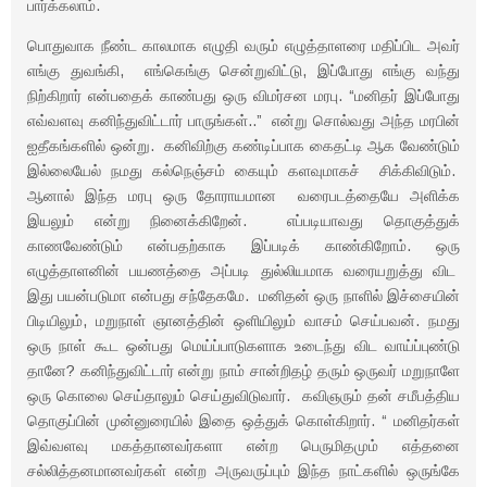
பார்க்கலாம்.
பொதுவாக நீண்ட காலமாக எழுதி வரும் எழுத்தாளரை மதிப்பிட அவர்
எங்கு துவங்கி, எங்கெங்கு சென்றுவிட்டு, இப்போது எங்கு வந்து
நிற்கிறார் என்பதைக் காண்பது ஒரு விமர்சன மரபு. “மனிதர் இப்போது
எவ்வளவு கனிந்துவிட்டார் பாருங்கள்..” என்று சொல்வது அந்த மரபின்
ஐதீகங்களில் ஒன்று. கனிவிற்கு கண்டிப்பாக கைதட்டி ஆக வேண்டும்
இல்லையேல் நமது கல்நெஞ்சம் கையும் களவுமாகச் சிக்கிவிடும்.
ஆனால் இந்த மரபு ஒரு தோராயமான வரைபடத்தையே அளிக்க
இயலும் என்று நினைக்கிறேன். எப்படியாவது தொகுத்துக்
காணவேண்டும் என்பதற்காக இப்படிக் காண்கிறோம். ஒரு
எழுத்தாளனின் பயணத்தை அப்படி துல்லியமாக வரையறுத்து விட
இது பயன்படுமா என்பது சந்தேகமே. மனிதன் ஒரு நாளில் இச்சையின்
பிடியிலும், மறுநாள் ஞானத்தின் ஒளியிலும் வாசம் செய்பவன். நமது
ஒரு நாள் கூட ஒன்பது மெய்ப்பாடுகளாக உடைந்து விட வாய்ப்புண்டு
தானே? கனிந்துவிட்டார் என்று நாம் சான்றிதழ் தரும் ஒருவர் மறுநாளே
ஒரு கொலை செய்தாலும் செய்துவிடுவார். கவிஞரும் தன் சமீபத்திய
தொகுப்பின் முன்னுரையில் இதை ஒத்துக் கொள்கிறார். “ மனிதர்கள்
இவ்வளவு மகத்தானவர்களா என்ற பெருமிதமும் எத்தனை
சல்லித்தனமானவர்கள் என்ற அருவருப்பும் இந்த நாட்களில் ஒருங்கே