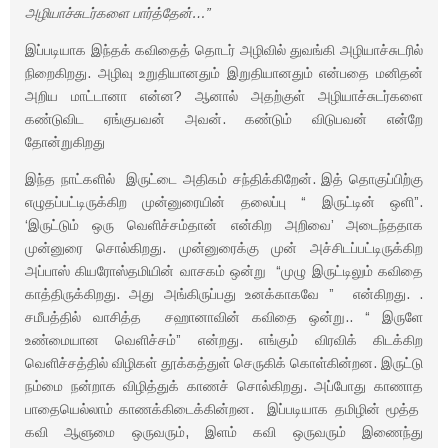
அழியாச்சுடர்களை பார்த்தேன்…”
இப்படியாக இந்தக் கவிதைத் தொடர் அழிவில் துவங்கி அழியாச்சுடரில்
நிறைகிறது. அழிவு உறுதியானதும் இறுதியானதும் என்பதை மனிதன்
அறிய மாட்டானா என்ன? ஆனால் அதற்குள் அழியாச்சுடர்களை
கண்டுவிட ஏங்குபவன் அவன். கண்டும் விடுபவன் என்றே
தோன்றுகிறது
இந்த நாட்களில் இருட்டை அதிகம் சந்திக்கிறேன். இத் தொகுப்பிற்கு
எழுதப்பட்டிருக்கிற முன்னுரையின் தலைப்பு “ இருட்டின் ஒளி”.
‘இருட்டும் ஒரு வெளிச்சம்தான் என்கிற அறிவை’ அடைந்ததாக
முன்னுரை சொல்கிறது. முன்னுரைக்கு முன் அச்சிடப்பட்டிருக்கிற
அப்பாஸ் கியரோஸ்தமியின் வாசகம் ஒன்று “முழு இருட்டிலும் கவிதை
காத்திருக்கிறது. அது அங்கிருப்பது உனக்காகவே ” என்கிறது. .
சமீபத்தில் வாசித்த சஹானாவின் கவிதை ஒன்று.. “ இருளே
உண்மையான வெளிச்சம்” என்றது. எங்கும் விரவிக் கிடக்கிற
வெளிச்சத்தில் விழிகள் தூக்கத்துள் செருகிக் கொள்கின்றன. இருட்டு
நம்மை நன்றாக விழித்துக் காணச் சொல்கிறது. அப்போது காணாத
பாதையெல்லாம் காணக்கிடைக்கின்றன. இப்படியாக தமிழின் மூத்த
கவி ஆளுமை ஒருவரும், இளம் கவி ஒருவரும் இணைந்து