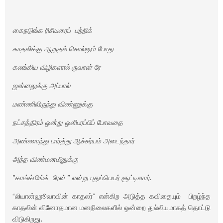
கைநடுங்க ரிசீவரைப் பற்றிக்
காதலிக்கு ஆறுதல் சொல்லும் போது
கலங்கிய விழிகளால் ருவான் ரே
ஜன்னலுக்கு அப்பால்
மண்ணிலிருந்து விண்ணுக்கு
நட்சத்திரம் ஒன்று ஒளிபரப்பிப் போவதை
அண்ணாந்து பார்த்து ஆச்சர்யம் அடைந்தார்
அந்த விண்மனமீனுக்கு
”காங்க்மிங்க் ரேன் ” என்று புதுப்பெயர் சூட்டினார்.
“லியான்ஹூவாவின் காதலர்” என்கிற அடுத்த கவிதையும் பிறழ்ந்த
காதலின் வினோதமான மனநிலைகளில் ஒன்றை துல்லியமாகத் தொட்டு
விடுகிறது.