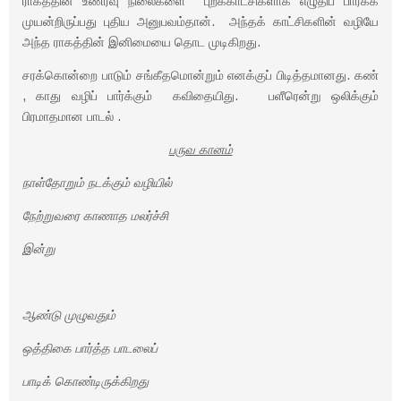
ராகத்தின் உணர்வு நிலைகளை புறக்காட்சிகளாக எழுதிப் பார்க்க
முயன்றிருப்பது புதிய அனுபவம்தான். அந்தக் காட்சிகளின் வழியே
அந்த ராகத்தின் இனிமையை தொட முடிகிறது.
சரக்கொன்றை பாடும் சங்கீதமொன்றும் எனக்குப் பிடித்தமானது. கண்
, காது வழிப் பார்க்கும் கவிதையிது. பளீரென்று ஒலிக்கும்
பிரமாதமான பாடல் .
பருவ கானம்
நாள்தோறும் நடக்கும் வழியில்
நேற்றுவரை காணாத மலர்ச்சி
இன்று
ஆண்டு முழுவதும்
ஒத்திகை பார்த்த பாடலைப்
பாடிக் கொண்டிருக்கிறது