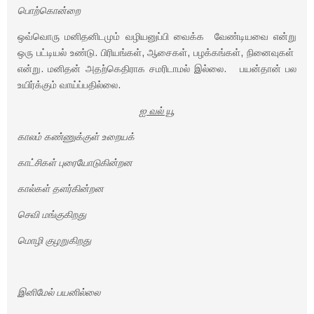
பொற்கொன்றை
ஒவ்வொரு மனிதனிடமும் வழியனுப்பி வைக்க வேண்டியவை என்று
ஒரு பட்டியல் உண்டு. பிரியங்கள், ஆசைகள், பழக்கங்கள், நினைவுகள்
என்று. மனிதன் அதற்கெதிராக சமரிடாமல் இல்லை. பயன்தான் பல
உயிர்க்கும் வாய்ப்பதில்லை.
ஐ வல் யூ
காலம் கண்ணுக்குள் உறையக்
காட்சிகள் புரையோடுகின்றன
கால்கள் தளர்கின்றன
செவி மங்குகிறது
மொழி குழறுகிறது
இனிமேல் பயனில்லை