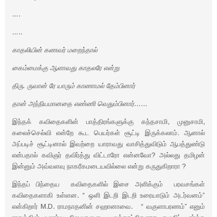
….
…..
காதலியின் கணவர் மறைந்தால்
கைம்மைக்கு ஆளாவது காதலரே என்று
திரு. ருவான் ரே யாரும் காணாமல் தேம்பினார்
தான் அந்நியமானதை எண்ணி வெதும்பினார்……
இந்தக் கவிதைகளின் பாத்திரங்களுக்கு கந்தசாமி, முனுசாமி,
கலைச்செல்வி என்றே கூட பெயர்கள் சூட்டி இருக்கலாம். ஆனால்
அப்படிச் சூட்டினால் இவற்றை யாராவது வாசித்துவிடும் ஆபத்துண்டு
என்பதால் கவிஞர் தவிர்த்து விட்டாரோ என்னவோ? அல்லது தமிழன்
இன்னும் அவ்வளவு நாகரீகமடையவில்லை என்று கருதுகிறாரா ?
இந்தப் பிந்தைய கவிதைகளில் இசை அளிக்கும் பரவசங்கள்
கவிதைகளாகி உள்ளன. “ ஒளி இடறி இடறி உரையாடும் அடர்வனம்”
என்கிறார் M.D. ராமநாதனின் சஹானாவை. “ வகுளாபரணம்” எனும்