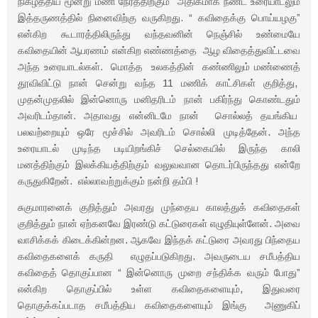
நிகழ்த்திய மூன்று மணி நேரத்திற்கும் அதிகமாக நீண்ட உரையாடலும்
இத்தருணத்தில் நினைவிற்கு வருகிறது. “ கவிதைக்கு பொய்யழகு”
என்கிற கூடாரத்திலிருந்து வந்தவனின் நெஞ்சில் உண்மையே
கவிதையின் ஆபரணம் என்கிற எண்ணத்தை ஆழ விதைத்துவிட்டவை
அந்த உரையாடல்கள். மொத்த உலகத்தின் கண்ணிலும் மண்ணைத்
தூவிவிட்டு நான் சென்று வந்த 11 மணிக் காட்சிகள் குறித்து,
முதன்முதலில் இன்னொரு மனிதரிடம் நான் பகிர்ந்து கொண்டதும்
அவரிடம்தான். அதாவது என்னிடமே நான் சொல்லத் தயங்கிய
பலவற்றையும் ஒரே மூச்சில் அவரிடம் சொல்லி முடித்தேன். அந்த
உரையாடல் முடிந்த படியிறங்கிச் செல்கையில் இருந்த காலி
மனத்திற்கும் இலக்கியத்திற்கும் வலுவவான தொடர்பிருந்தது என்றே
கருதுகிறேன். எல்லாவற்றுக்கும் நன்றி தம்பி !
சுகுமாரனைக் குறித்தும் அவரது முந்தைய காலத்துக் கவிதைகள்
குறித்தும் நான் ஏற்கனவே இரண்டு கட்டுரைகள் எழுதியுள்ளேன். அவை
வாசிக்கக் கிடைக்கின்றன. ஆகவே இந்தக் கட்டுரை அவரது பிந்தைய
கவிதைகளைக் கருதி எழுதப்படுகிறது. அவருடைய சமீபத்திய
கவிதைத் தொகுப்பான “ இன்னொரு முறை சந்திக்க வரும் போது”
என்கிற தொகுப்பில் உள்ள கவிதைகளையும், இதுவரை
தொகுக்கப்படாத சமீபத்திய கவிதைகளையும் இங்கு அணுகிப்