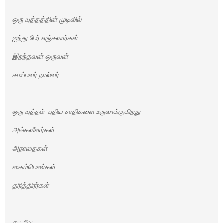
ஒரு யுத்தத்தின் முடிவில்
ஐந்து பேர் எஞ்சுவார்கள்
இறந்தவன் ஒருவன்
சுமப்பவர் நால்வர்
ஒரு யுத்தம் புதிய சாதிகளை உருவாக்குகிறது
அங்கவீனர்கள்
அநாதைகள்
கைம்பெண்கள்
தரித்திரர்கள்
கூடவே