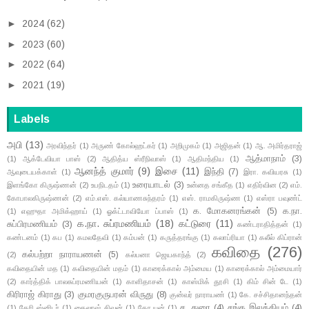
►
2024
(62)
►
2023
(60)
►
2022
(64)
►
2021
(19)
Labels
அபி
(13)
அரவிந்தர்
(1)
அருண் கோல்ஹட்கர்
(1)
அறிமுகம்
(1)
அஜிதன்
(1)
ஆ. அமிர்தராஜ்
ஆத்மாநாம்
(3)
(1)
ஆக்டேவியா பாஸ்
(2)
ஆதித்ய ஸ்ரீநிவாஸ்
(1)
ஆதிமந்திய
(1)
ஆனந்த் குமார்
(9)
இசை
(11)
இந்தி
(7)
ஆவுடையக்காள்
(1)
இரா. கவியரசு
(1)
உரையாடல்
(3)
இளங்கோ கிருஷ்ணன்
(2)
உபநிடதம்
(1)
உன்னத சங்கீத
(1)
எதிர்வின
(2)
எம்.
கோபாலகிருஷ்ணன்
(2)
எம்.எஸ். கல்யாணசுந்தரம்
(1)
எஸ். ராமகிருஷ்ண
(1)
எஸ்ரா பவுண்ட்
க. மோகனரங்கன்
(5)
க.நா.
(1)
எஹுதா அமிக்ஹாய்
(1)
ஓக்ட்டாவியோ ப்பாஸ்
(1)
க.நா. சுப்ரமணியம்
(18)
கட்டுரை
(11)
சுப்பிரமணியம்
(3)
கண்டராதித்தன்
(1)
கண்டனம்
(1)
கப
(1)
கமலதேவி
(1)
கம்பன்
(1)
கருத்தரங்கு
(1)
கலாப்ரியா
(1)
கலீல் கிப்ரான்
கவிதை
(276)
கல்பற்றா நாராயணன்
(5)
(2)
கல்பனா ஜெயகாந்த்
(2)
கவிதையின் மத
(1)
கவிதையின் மதம்
(1)
காரைக்கால் அம்மைய
(1)
காரைக்கால் அம்மையார்
(2)
கார்த்திக் பாலசுப்ரமணியன்
(1)
காளிதாசன்
(1)
காஸ்மிக் தூசி
(1)
கிம் சின் டே
(1)
கிரிராஜ் கிராது
(3)
குமரகுருபரன் விருது
(8)
குன்வர் நாராயண்
(1)
கே. சச்சிதானந்தன்
ச. துரை
(4)
சங்க இலக்கியம்
(4)
(1)
கேரி ஸ்னிடர்
(1)
கைலாஷ் சிவன்
(1)
கோ யுன்
(1)